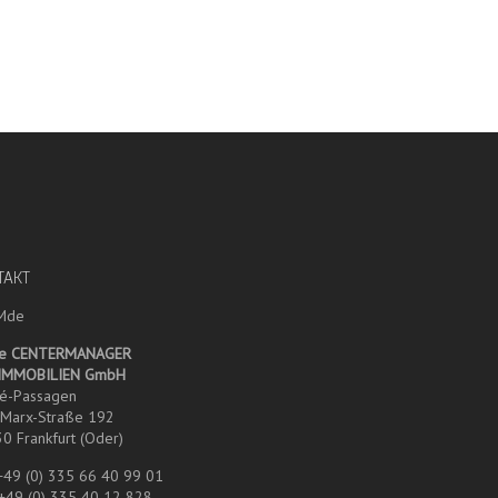
TAKT
e CENTERMANAGER
 IMMOBILIEN GmbH
é-Passagen
-Marx-Straße 192
0 Frankfurt (Oder)
 +49 (0) 335 66 40 99 01
 +49 (0) 335 40 12 828