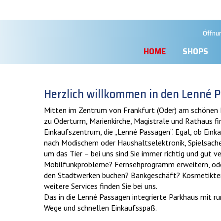
Öffnu
HOME
SHOPS
Herzlich willkommen in den Lenné 
Mitten im Zentrum von Frankfurt (Oder) am schönen 
zu Oderturm, Marienkirche, Magistrale und Rathaus f
Einkaufszentrum, die „Lenné Passagen“. Egal, ob Einka
nach Modischem oder Haushaltselektronik, Spielsache
um das Tier – bei uns sind Sie immer richtig und gut ve
Mobilfunkprobleme? Fernsehprogramm erweitern, oder 
den Stadtwerken buchen? Bankgeschäft? Kosmetikterm
weitere Services finden Sie bei uns.
Das in die Lenné Passagen integrierte Parkhaus mit r
Wege und schnellen Einkaufsspaß.