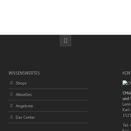
WISSENSWERTES
KON
Shops
CMd
Aktuelles
und
Lenn
Angebote
Karl
1523
Das Center
Tel:
Fax: