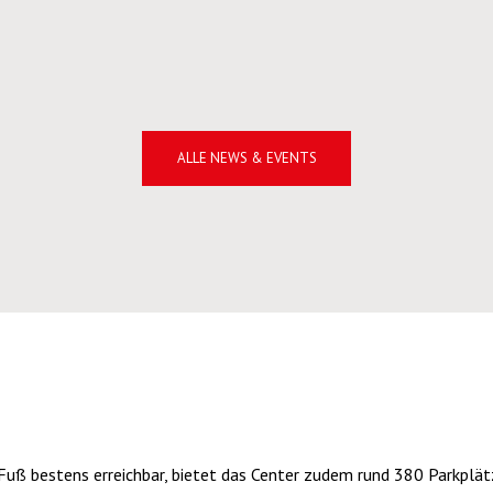
Servicekraft Post + Verkauf (m/w/d)
ALLE NEWS & EVENTS
Fuß bestens erreichbar, bietet das Center zudem rund 380 Parkplät